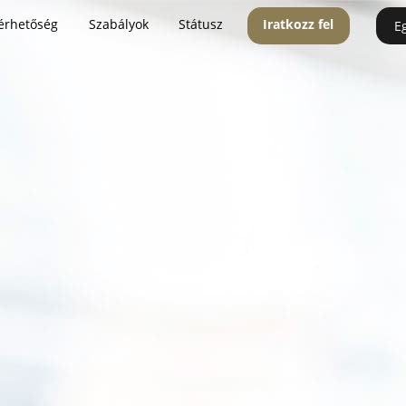
érhetőség
Szabályok
Státusz
Iratkozz fel
E