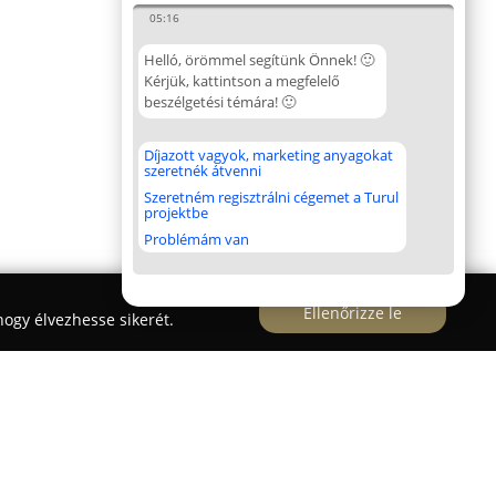
05:16
Helló, örömmel segítünk Önnek! 🙂
Kérjük, kattintson a megfelelő
beszélgetési témára! 🙂
Díjazott vagyok, marketing anyagokat
szeretnék átvenni
Szeretném regisztrálni cégemet a Turul
projektbe
Problémám van
Ellenőrizze le
ogy élvezhesse sikerét.