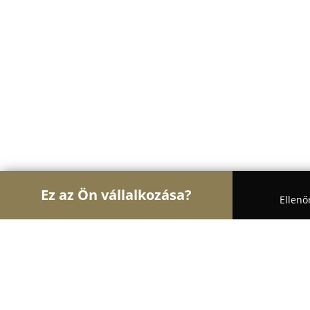
Ez az Ön vállalkozása?
Ellenő
Turul Gasztronómia
Étteremek, Pékségek, Bárok
Loriki pékség