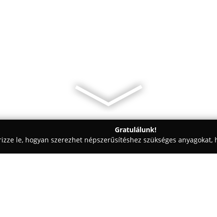
Gratulálunk!
rizze le, hogyan szerezhet népszerűsítéshez szükséges anyagokat, h
 - Budapest
Loriki pékség