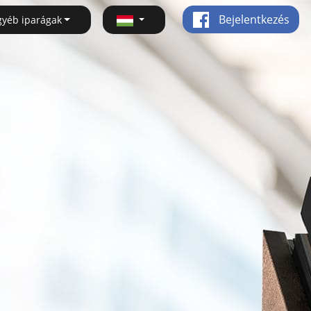
Bejelentkezés
gyéb iparágak