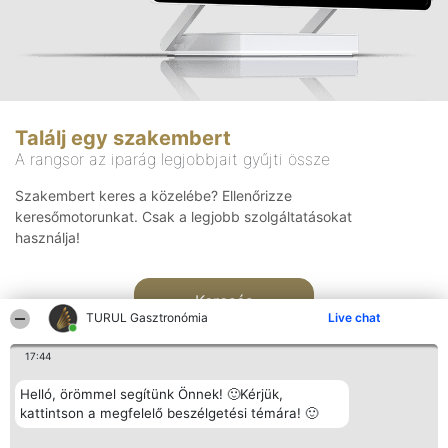
Találj egy szakembert
A rangsor az iparág legjobbjait gyűjti össze
Szakembert keres a közelébe? Ellenőrizze
keresőmotorunkat. Csak a legjobb szolgáltatásokat
használja!
Keresés
TURUL Gasztronómia
Live chat
17:44
Helló, örömmel segítünk Önnek! 🙂Kérjük,
kattintson a megfelelő beszélgetési témára! 🙂
Rangsorszervező
Népszavazás
Elérhetőség