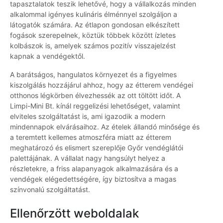
tapasztalatok teszik lehetővé, hogy a vállalkozás minden
alkalommal igényes kulináris élménnyel szolgáljon a
látogatók számára. Az étlapon gondosan elkészített
fogások szerepelnek, köztük többek között ízletes
kolbászok is, amelyek számos pozitív visszajelzést
kapnak a vendégektől.
A barátságos, hangulatos környezet és a figyelmes
kiszolgálás hozzájárul ahhoz, hogy az étterem vendégei
otthonos légkörben élvezhessék az ott töltött időt. A
Limpi-Mini Bt. kínál reggelizési lehetőséget, valamint
elviteles szolgáltatást is, ami igazodik a modern
mindennapok elvárásaihoz. Az ételek állandó minősége és
a teremtett kellemes atmoszféra miatt az étterem
meghatározó és elismert szereplője Győr vendéglátói
palettájának. A vállalat nagy hangsúlyt helyez a
részletekre, a friss alapanyagok alkalmazására és a
vendégek elégedettségére, így biztosítva a magas
színvonalú szolgáltatást.
Ellenőrzött weboldalak