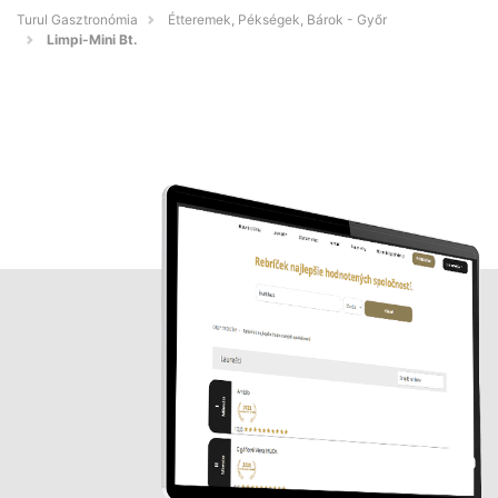
Turul Gasztronómia
Étteremek, Pékségek, Bárok - Győr
Limpi-Mini Bt.