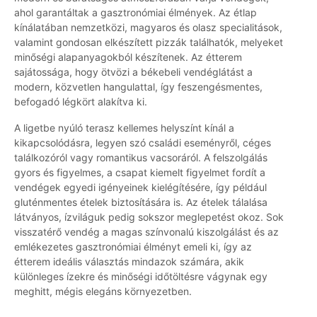
ahol garantáltak a gasztronómiai élmények. Az étlap
kínálatában nemzetközi, magyaros és olasz specialitások,
valamint gondosan elkészített pizzák találhatók, melyeket
minőségi alapanyagokból készítenek. Az étterem
sajátossága, hogy ötvözi a békebeli vendéglátást a
modern, közvetlen hangulattal, így feszengésmentes,
befogadó légkört alakítva ki.
A ligetbe nyúló terasz kellemes helyszínt kínál a
kikapcsolódásra, legyen szó családi eseményről, céges
találkozóról vagy romantikus vacsoráról. A felszolgálás
gyors és figyelmes, a csapat kiemelt figyelmet fordít a
vendégek egyedi igényeinek kielégítésére, így például
gluténmentes ételek biztosítására is. Az ételek tálalása
látványos, ízviláguk pedig sokszor meglepetést okoz. Sok
visszatérő vendég a magas színvonalú kiszolgálást és az
emlékezetes gasztronómiai élményt emeli ki, így az
étterem ideális választás mindazok számára, akik
különleges ízekre és minőségi időtöltésre vágynak egy
meghitt, mégis elegáns környezetben.