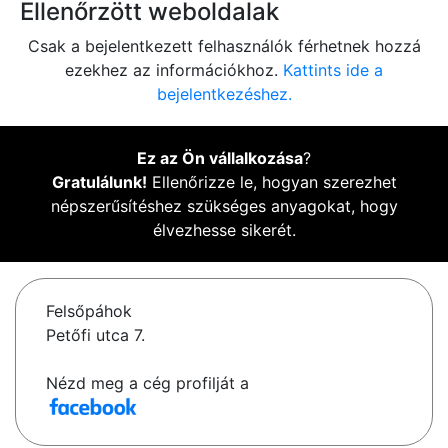
Ellenőrzött weboldalak
Csak a bejelentkezett felhasználók férhetnek hozzá
ezekhez az információkhoz.
Kattints ide a
bejelentkezéshez.
Ez az Ön vállalkozása
?
Gratulálunk!
Ellenőrizze le, hogyan szerezhet
népszerűsítéshez szükséges anyagokat, hogy
élvezhesse sikerét.
Felsőpáhok
Petőfi utca 7.
Nézd meg a cég profilját a