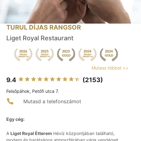
TURUL DÍJAS RANGSOR
Liget Royal Restaurant
Mutass többet >>
9.4
(2153)
Felsőpáhok, Petőfi utca 7.
Mutasd a telefonszámot
Egy cég:
A
Liget Royal Étterem
Hévíz központjában található,
modern és barátságos atmoszférában várja vendégeit,