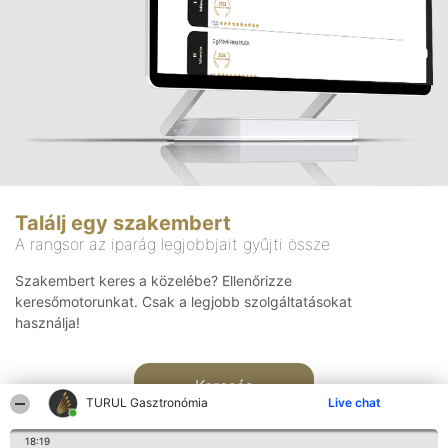
Találj egy szakembert
A rangsor az iparág legjobbjait gyűjti össze
Szakembert keres a közelébe? Ellenőrizze
keresőmotorunkat. Csak a legjobb szolgáltatásokat
használja!
Keresés
TURUL Gasztronómia
Live chat
18:19