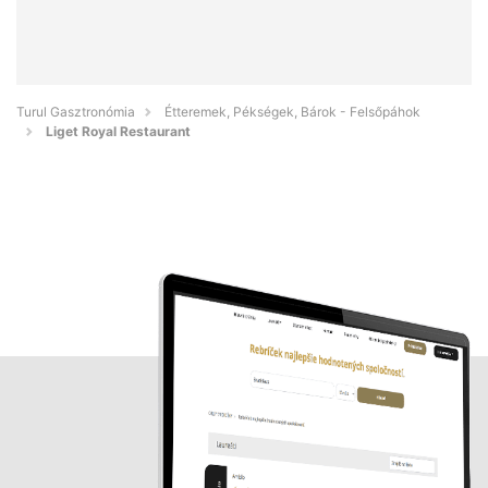
Turul Gasztronómia
Étteremek, Pékségek, Bárok - Felsőpáhok
Liget Royal Restaurant