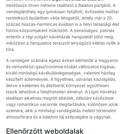
mindössze ötven méterre található a Balaton partjától. A
vendéglátóhely egy gondosan felújított, évtizedes múlttal
rendelkező épületben várja látogatóit, amely már a 20.
század húszas-harmincas éveiben is a helyi társasági élet
fontos központjaként működött. A bensőséges, patinás
enteriőr a régi polgári kávéházak hangulatát idézi meg,
miközben a hangulatos teraszról lenyűgöző kilátás nyílik a
tóra.
A vendégek számára egész évben elérhetők a magyaros
és nemzetközi gasztronómiai kínálat változatos fogásai,
kiváló minőségű kávékülönlegességek, valamint házilag
készített sütemények. A figyelmes, udvarias kiszolgálás,
illetve a kellemes és állatbarát környezet együttesen
teszik lehetővé a felejthetetlen élményt. A Liget Kávéház
ideálisan alkalmas meghitt ebédek, délutáni kávézások
vagy romantikus vacsorák megtartására, különösen azok
számára, akik a minőségi vendéglátás mellett történelmi
atmoszférára és a balatoni táj szépségére is vágynak.
Ellenőrzött weboldalak