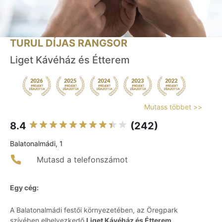
TURUL DÍJAS RANGSOR
Liget Kávéház és Étterem
Mutass többet >>
8.4
(242)
Balatonalmádi, 1
Mutasd a telefonszámot
Egy cég:
A Balatonalmádi festői környezetében, az Öregpark
szívében elhelyezkedő
Liget Kávéház és Étterem