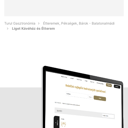
Turul Gasztronómia
Étteremek, Pékségek, Bárok - Balatonalmádi
Liget Kávéház és Étterem