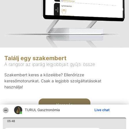
Találj egy szakembert
A rangsor az iparág legjobbjait gyűjti össze
Szakembert keres a közelébe? Ellenőrizze
keresőmotorunkat. Csak a legjobb szolgáltatásokat
használja!
Keresés
TURUL Gasztronómia
Live chat
05:48