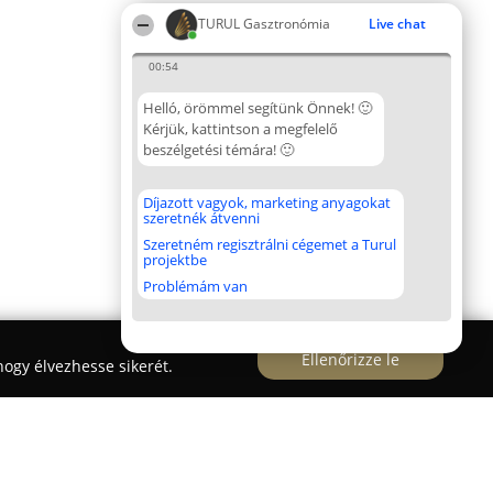
TURUL Gasztronómia
Live chat
00:54
Helló, örömmel segítünk Önnek! 🙂
Kérjük, kattintson a megfelelő
beszélgetési témára! 🙂
Díjazott vagyok, marketing anyagokat
szeretnék átvenni
Szeretném regisztrálni cégemet a Turul
projektbe
Problémám van
Ellenőrizze le
ogy élvezhesse sikerét.