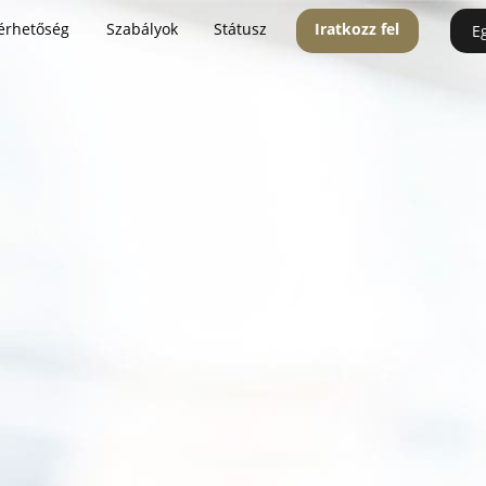
érhetőség
Szabályok
Státusz
Iratkozz fel
E