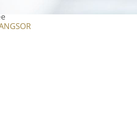
ee
RANGSOR