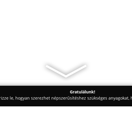
Gratulálunk!
rizze le, hogyan szerezhet népszerűsítéshez szükséges anyagokat, h
 - Budapest
Leroy Cafe Allee