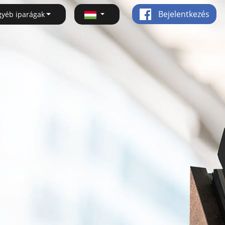
Bejelentkezés
gyéb iparágak