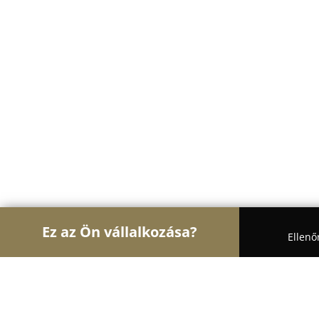
Ez az Ön vállalkozása?
Ellenő
Turul Gasztronómia
Étteremek, Pékségek, Bárok