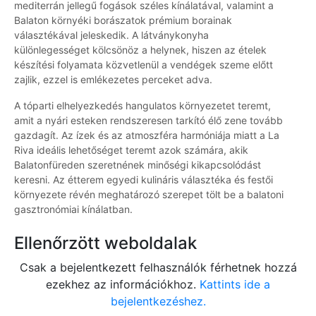
mediterrán jellegű fogások széles kínálatával, valamint a
Balaton környéki borászatok prémium borainak
választékával jeleskedik. A látványkonyha
különlegességet kölcsönöz a helynek, hiszen az ételek
készítési folyamata közvetlenül a vendégek szeme előtt
zajlik, ezzel is emlékezetes perceket adva.
A tóparti elhelyezkedés hangulatos környezetet teremt,
amit a nyári esteken rendszeresen tarkító élő zene tovább
gazdagít. Az ízek és az atmoszféra harmóniája miatt a La
Riva ideális lehetőséget teremt azok számára, akik
Balatonfüreden szeretnének minőségi kikapcsolódást
keresni. Az étterem egyedi kulináris választéka és festői
környezete révén meghatározó szerepet tölt be a balatoni
gasztronómiai kínálatban.
Ellenőrzött weboldalak
Csak a bejelentkezett felhasználók férhetnek hozzá
ezekhez az információkhoz.
Kattints ide a
bejelentkezéshez.