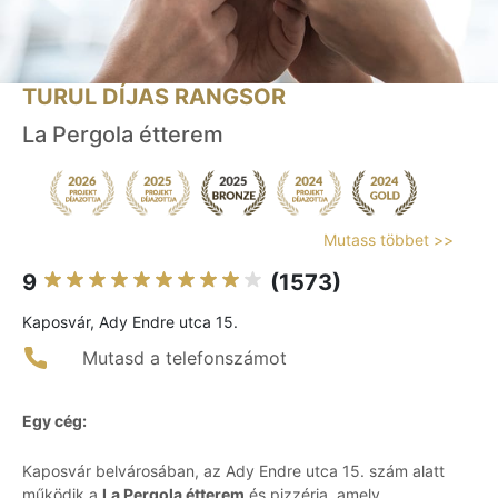
TURUL DÍJAS RANGSOR
La Pergola étterem
Mutass többet >>
9
(1573)
Kaposvár, Ady Endre utca 15.
Mutasd a telefonszámot
Egy cég:
Kaposvár belvárosában, az Ady Endre utca 15. szám alatt
működik a
La Pergola étterem
és pizzéria, amely