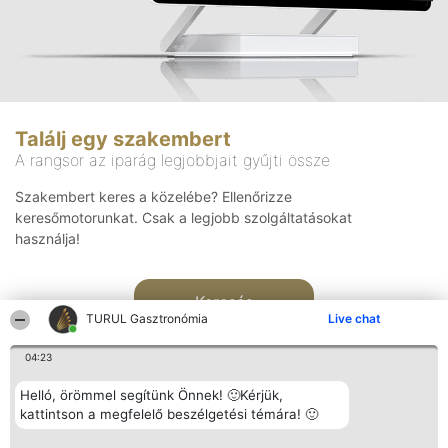
Találj egy szakembert
A rangsor az iparág legjobbjait gyűjti össze
Szakembert keres a közelébe? Ellenőrizze
keresőmotorunkat. Csak a legjobb szolgáltatásokat
használja!
Keresés
TURUL Gasztronómia
Live chat
04:23
Helló, örömmel segítünk Önnek! 🙂Kérjük,
kattintson a megfelelő beszélgetési témára! 🙂