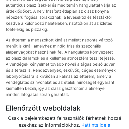
autentikus olasz ízekkel és mediterrán hangulattal várja az
érdeklődőket. A hely frissített étlapján az olasz konyha
népszerű fogásai sorakoznak, a levesektől és tésztáktól
kezdve a különböző halételeken, rizottókon át az ízletes
főételekig és pizzákig.
Az étterem a megszokott kínálat mellett naponta változó
menüt is kínál, amelyhez mindig friss és szezonális
alapanyagokat használnak fel. A hangulatos környezetet
az olasz dallamok és a kellemes atmoszféra teszi teljessé.
A vendégek kényelmét tovább növeli a tágas belső udvar
és a terasz is. Rendezvények, esküvők, céges események
lebonyolítására is kiválóan alkalmas az étterem, amely a
vendéglátás színvonalát és az ételek minőségét egyaránt
kiemelten kezeli, így az olasz gasztronómia élménye
minden látogatás során garantált.
Ellenőrzött weboldalak
Csak a bejelentkezett felhasználók férhetnek hozzá
ezekhez az információkhoz.
Kattints ide a