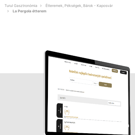
Turul Gasztronómia
Étteremek, Pékségek, Bárok - Kaposvár
La Pergola étterem