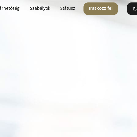
érhetőség
Szabályok
Státusz
Iratkozz fel
E