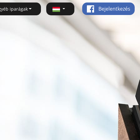
Bejelentkezés
gyéb iparágak