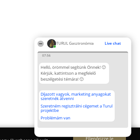
TURUL Gasztronómia
Live chat
07:56
Helló, örömmel segítünk Önnek! 🙂
Kérjük, kattintson a megfelelő
beszélgetési témára! 🙂
Díjazott vagyok, marketing anyagokat
szeretnék átvenni
Szeretném regisztrálni cégemet a Turul
projektbe
Problémám van
Ellenőrizze le