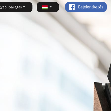
Bejelentkezés
gyéb iparágak