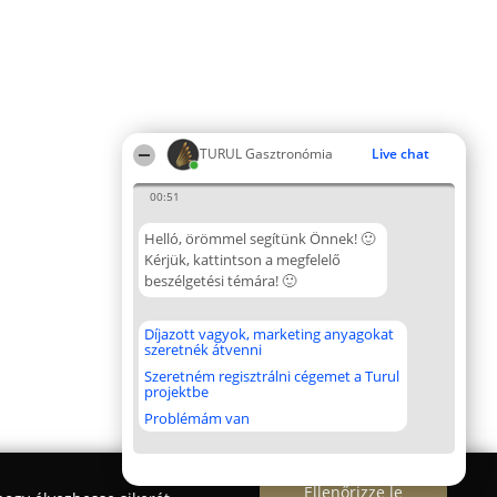
TURUL Gasztronómia
Live chat
00:51
Helló, örömmel segítünk Önnek! 🙂
Kérjük, kattintson a megfelelő
beszélgetési témára! 🙂
Díjazott vagyok, marketing anyagokat
szeretnék átvenni
Szeretném regisztrálni cégemet a Turul
projektbe
Problémám van
Ellenőrizze le