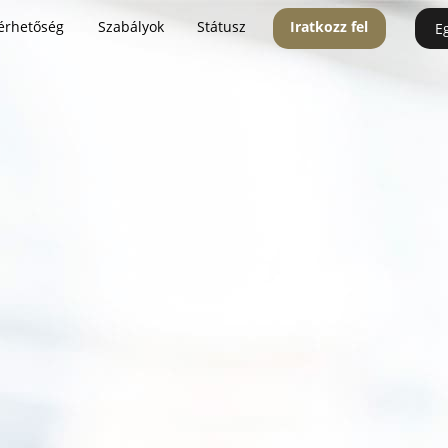
érhetőség
Szabályok
Státusz
Iratkozz fel
E