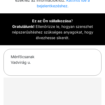
ezekhez az információkhoz.
Kattints ide a
bejelentkezéshez.
Ez az Ön vállalkozása
?
Gratulálunk!
Ellenőrizze le, hogyan szerezhet
népszerűsítéshez szükséges anyagokat, hogy
élvezhesse sikerét.
Ménfőcsanak
Vadvirág u.