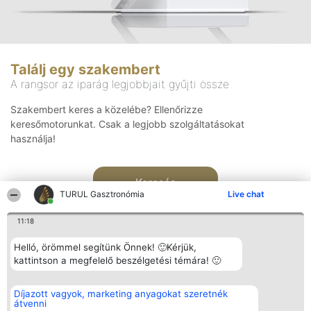
Találj egy szakembert
A rangsor az iparág legjobbjait gyűjti össze
Szakembert keres a közelébe? Ellenőrizze
keresőmotorunkat. Csak a legjobb szolgáltatásokat
használja!
Keresés
TURUL Gasztronómia
Live chat
11:18
Helló, örömmel segítünk Önnek! 🙂Kérjük,
kattintson a megfelelő beszélgetési témára! 🙂
Rangsorszervező
Népszavazás
Elérhetőség
Díjazott vagyok, marketing anyagokat szeretnék
SC Beautiful Company S.R.L.
Nyertesek
Elérhetőség
átvenni
Bulevardul Aleea Timișul De
Az összes