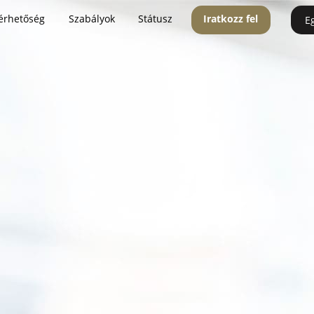
érhetőség
Szabályok
Státusz
Iratkozz fel
E