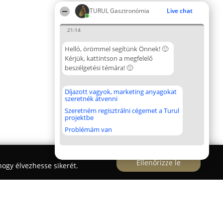
TURUL Gasztronómia
Live chat
21:14
Helló, örömmel segítünk Önnek! 🙂
Kérjük, kattintson a megfelelő
beszélgetési témára! 🙂
Díjazott vagyok, marketing anyagokat
szeretnék átvenni
Szeretném regisztrálni cégemet a Turul
projektbe
Problémám van
Ellenőrizze le
ogy élvezhesse sikerét.