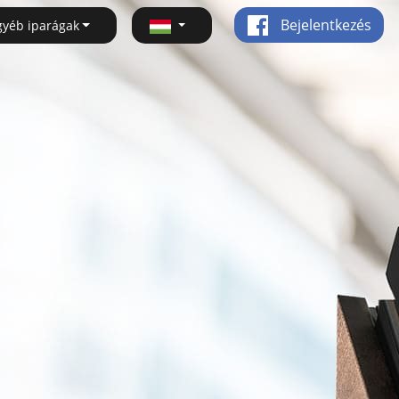
Bejelentkezés
gyéb iparágak