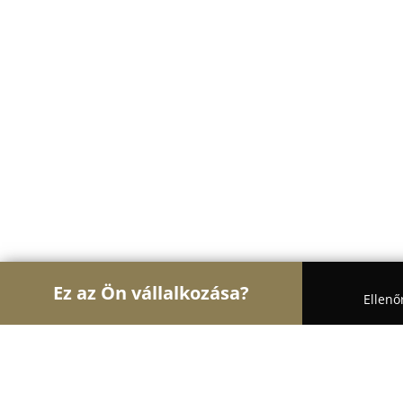
Ez az Ön vállalkozása?
Ellenő
Turul Gasztronómia
Étteremek, Pékségek, Bárok