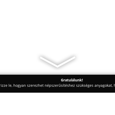
Gratulálunk!
rizze le, hogyan szerezhet népszerűsítéshez szükséges anyagokat, h
 - Budapest
Swan Pub