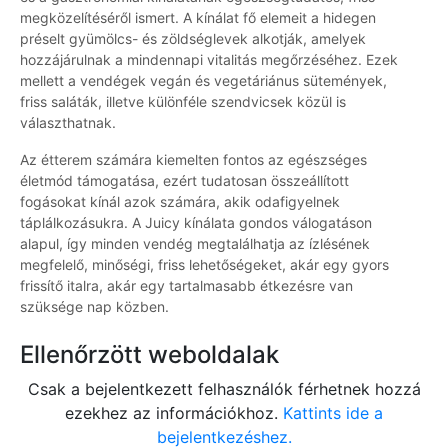
megközelítéséről ismert. A kínálat fő elemeit a hidegen
préselt gyümölcs- és zöldséglevek alkotják, amelyek
hozzájárulnak a mindennapi vitalitás megőrzéséhez. Ezek
mellett a vendégek vegán és vegetáriánus sütemények,
friss saláták, illetve különféle szendvicsek közül is
választhatnak.
Az étterem számára kiemelten fontos az egészséges
életmód támogatása, ezért tudatosan összeállított
fogásokat kínál azok számára, akik odafigyelnek
táplálkozásukra. A Juicy kínálata gondos válogatáson
alapul, így minden vendég megtalálhatja az ízlésének
megfelelő, minőségi, friss lehetőségeket, akár egy gyors
frissítő italra, akár egy tartalmasabb étkezésre van
szüksége nap közben.
Ellenőrzött weboldalak
Csak a bejelentkezett felhasználók férhetnek hozzá
ezekhez az információkhoz.
Kattints ide a
bejelentkezéshez.