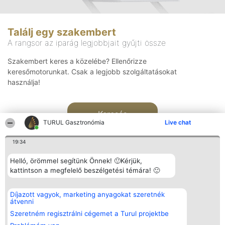
Találj egy szakembert
A rangsor az iparág legjobbjait gyűjti össze
Szakembert keres a közelébe? Ellenőrizze
keresőmotorunkat. Csak a legjobb szolgáltatásokat
használja!
Keresés
TURUL Gasztronómia
Live chat
19:34
Helló, örömmel segítünk Önnek! 🙂Kérjük,
kattintson a megfelelő beszélgetési témára! 🙂
Rangsorszervező
Népszavazás
Elérhetőség
Díjazott vagyok, marketing anyagokat szeretnék
SC Beautiful Company S.R.L.
Nyertesek
Elérhetőség
átvenni
Bulevardul Aleea Timișul De
Az összes
Sus Nr. 2, Bl. A30, Sc. A, Et.
díjazottak
Szeretném regisztrálni cégemet a Turul projektbe
4, Ap. 13
listája