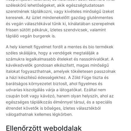
széleskörű lehetőségeket, akik egészségtudatosan
szeretnének táplálkozni, vagy kivételes minőségű ízeket
keresnek. Az üzlet mindenekelőtt gazdag gluténmentes
és vegán választékával tűnik ki, kínálatában szerepelnek
frissen sütött pékáruk, ízletes szendvicsek, valamint
tápláló vegán burgerek is.
A hely kiemelt figyelmet fordít a mentes és bio termékek
széles skálájára, hogy a vendégek megtalálják a
számukra legalkalmasabb ételeket és nassolnivalókat. A
kávékedvelők gondosan elkészített, magas minőségű
italokat fogyaszthatnak, amelyek tökéletesen passzolnak
a házi készítésű édességekhez. A Zöld Füge tiszta és
barátságos környezetet biztosít, ahol figyelmes és
udvarias kiszolgálás várja a látogatókat. Ezáltal nem
csupán bolt vagy kávézó, hanem olyan helyszín, ahol az
egészséges táplálkozás élménnyel társul, és a speciális
étrendet követők is bőséges, ízletes választékból
válogathatnak kellemes légkörben.
Ellenőrzött weboldalak