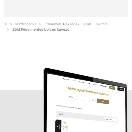
Turul Gasztronómia
Étteremek, Pékségek, Bárok - Gyömrő
Zöld Füge mentes bolt és kávézó