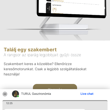
Találj egy szakembert
A rangsor az iparág legjobbjait gyűjti össze
Szakembert keres a közelébe? Ellenőrizze
keresőmotorunkat. Csak a legjobb szolgáltatásokat
használja!
Keresés
TURUL Gasztronómia
Live chat
12:25