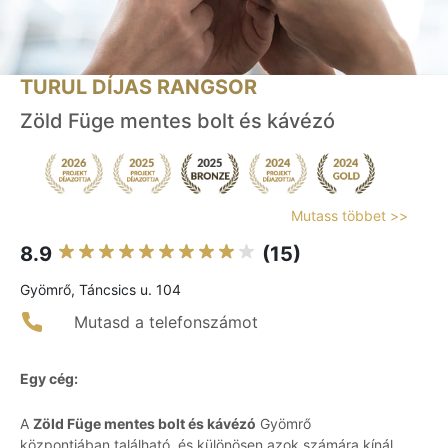
TURUL DÍJAS RANGSOR
Zöld Füge mentes bolt és kávézó
Mutass többet >>
8.9
(15)
Gyömrő, Táncsics u. 104
Mutasd a telefonszámot
Egy cég:
A
Zöld Füge mentes bolt és kávézó
Gyömrő
központjában található, és különösen azok számára kínál