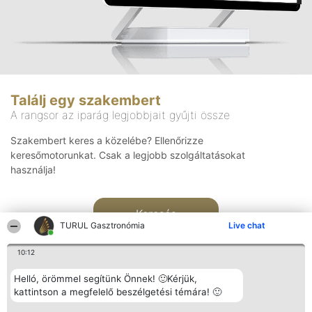
Találj egy szakembert
A rangsor az iparág legjobbjait gyűjti össze
Szakembert keres a közelébe? Ellenőrizze
keresőmotorunkat. Csak a legjobb szolgáltatásokat
használja!
Keresés
TURUL Gasztronómia
Live chat
10:12
Helló, örömmel segítünk Önnek! 🙂Kérjük,
kattintson a megfelelő beszélgetési témára! 🙂