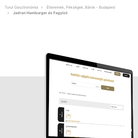
Turul Gasztronómia
Étteremek, Pékségek, Bárok - Budapest
Jadran Hamburger és Fagyizó