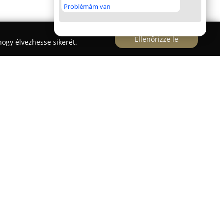
Problémám van
Ellenőrizze le
ogy élvezhesse sikerét.
l Mercato Ristorante e Gelateria
egyesíti az igazi
etérzést. Az étterem kulináris élményét sajátos
 toszkán hangulatot nyújtva a Balaton partján.
an kiválasztott minőségi alapanyagokból készült
kemencés pizzáról, friss tésztákról, tenger
elekről. A kínálatban különleges reggelik,
tok is szerepelnek, melyek édes lezárást adnak az