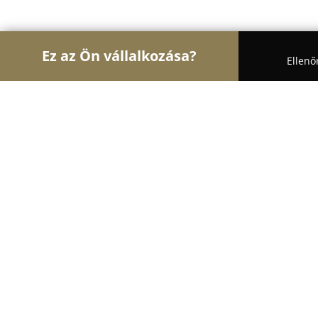
Ez az Ön vállalkozása?
Ellenő
Turul Gasztronómia
Étteremek, Pékségek, Bárok 
IL Mercato Ristorante e Gelateria
9.2
(4720)
Balatonakarattya, Rákóczi út 44