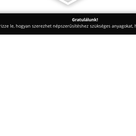
Gratulálunk!
rizze le, hogyan szerezhet népszerűsítéshez szükséges anyagokat, h
- Balatonakarattya
IL Mercato Ristorante e Gelateria
Egy cég:
A Balatonakarattyán működő
I
olasz ízeket és a mediterrán él
módon kombinálja, vendégeinek
Az autentikus ízvilágot gondos
Mutass többet >>
fogások biztosítják, legyen szó 
gyümölcseiről vagy grillezett ét
valamint házi készítésű fagylal
étkezésnek.