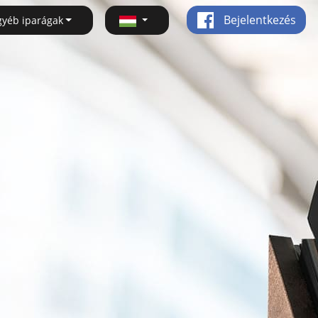
Bejelentkezés
gyéb iparágak