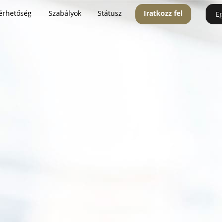
érhetőség
Szabályok
Státusz
Iratkozz fel
E