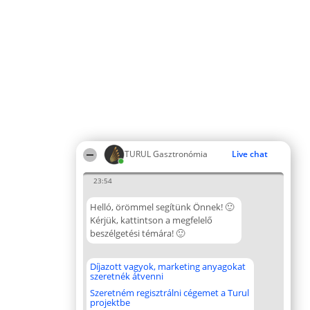
TURUL Gasztronómia
Live chat
23:54
Helló, örömmel segítünk Önnek! 🙂
Kérjük, kattintson a megfelelő
beszélgetési témára! 🙂
Díjazott vagyok, marketing anyagokat
szeretnék átvenni
Szeretném regisztrálni cégemet a Turul
projektbe