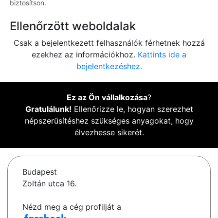
biztosítson.
Ellenőrzött weboldalak
Csak a bejelentkezett felhasználók férhetnek hozzá
ezekhez az információkhoz.
Kattints ide a
bejelentkezéshez.
Ez az Ön vállalkozása
?
Gratulálunk!
Ellenőrizze le, hogyan szerezhet
népszerűsítéshez szükséges anyagokat, hogy
élvezhesse sikerét.
Budapest
Zoltán utca 16.
Nézd meg a cég profilját a