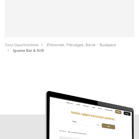
Turul Gasztronómia
Étteremek, Pékségek, Bárok - Budapest
Iguana Bar & Grill