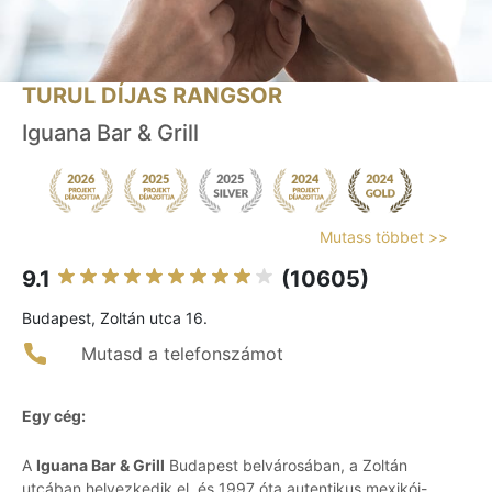
TURUL DÍJAS RANGSOR
Iguana Bar & Grill
Mutass többet >>
9.1
(10605)
Budapest, Zoltán utca 16.
Mutasd a telefonszámot
Egy cég:
A
Iguana Bar & Grill
Budapest belvárosában, a Zoltán
utcában helyezkedik el, és 1997 óta autentikus mexikói-