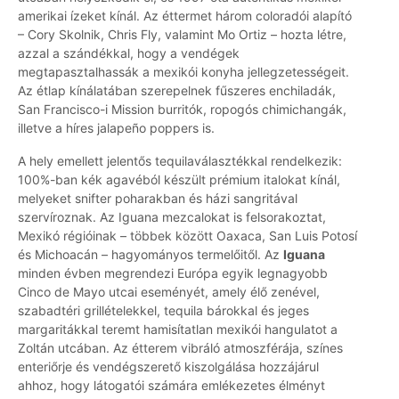
amerikai ízeket kínál. Az éttermet három coloradói alapító
– Cory Skolnik, Chris Fly, valamint Mo Ortiz – hozta létre,
azzal a szándékkal, hogy a vendégek
megtapasztalhassák a mexikói konyha jellegzetességeit.
Az étlap kínálatában szerepelnek fűszeres enchiladák,
San Francisco-i Mission burritók, ropogós chimichangák,
illetve a híres jalapeño poppers is.
A hely emellett jelentős tequilaválasztékkal rendelkezik:
100%-ban kék agavéból készült prémium italokat kínál,
melyeket snifter poharakban és házi sangritával
szervíroznak. Az Iguana mezcalokat is felsorakoztat,
Mexikó régióinak – többek között Oaxaca, San Luis Potosí
és Michoacán – hagyományos termelőitől. Az
Iguana
minden évben megrendezi Európa egyik legnagyobb
Cinco de Mayo utcai eseményét, amely élő zenével,
szabadtéri grillételekkel, tequila bárokkal és jeges
margaritákkal teremt hamisítatlan mexikói hangulatot a
Zoltán utcában. Az étterem vibráló atmoszférája, színes
enteriőrje és vendégszerető kiszolgálása hozzájárul
ahhoz, hogy látogatói számára emlékezetes élményt