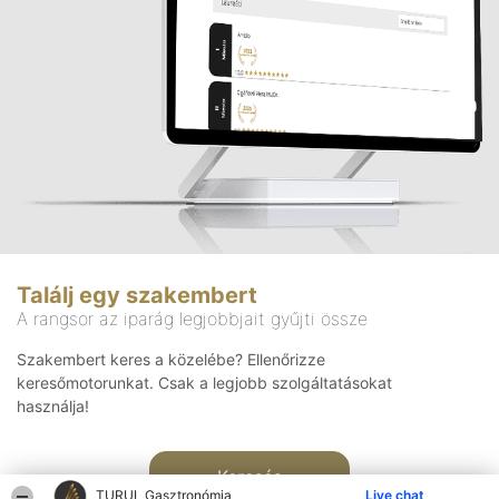
Találj egy szakembert
A rangsor az iparág legjobbjait gyűjti össze
Szakembert keres a közelébe? Ellenőrizze
keresőmotorunkat. Csak a legjobb szolgáltatásokat
használja!
Keresés
TURUL Gasztronómia
Live chat