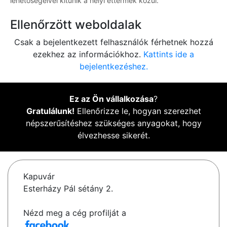
lehetőségeivel kitűnik a helyi éttermek közül.
Ellenőrzött weboldalak
Csak a bejelentkezett felhasználók férhetnek hozzá
ezekhez az információkhoz.
Kattints ide a
bejelentkezéshez.
Ez az Ön vállalkozása
?
Gratulálunk!
Ellenőrizze le, hogyan szerezhet
népszerűsítéshez szükséges anyagokat, hogy
élvezhesse sikerét.
Kapuvár
Esterházy Pál sétány 2.
Nézd meg a cég profilját a