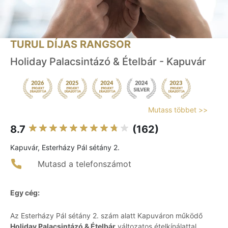
TURUL DÍJAS RANGSOR
Holiday Palacsintázó & Ételbár - Kapuvár
Mutass többet >>
8.7
(162)
Kapuvár, Esterházy Pál sétány 2.
Mutasd a telefonszámot
Egy cég:
Az Esterházy Pál sétány 2. szám alatt Kapuváron működő
Holiday Palacsintázó & Ételbár
változatos ételkínálattal