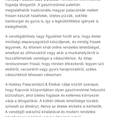
fogadja látogatóit. A gasztronómiai palettán
megtalálhatók tradicionális magyar palacsinták mellett
frissen készült húsételek, ízletes pizzák, sokféle
hamburger és gyros is, így a legkülönfélébb igények is
kielégíthetők.
A vendéglátóhely nagy figyelmet fordít arra, hogy ételei
minőségi alapanyagokból készüljenek, és mindig frissek
legyenek. Az étterem kínál online rendelési lehetőséget,
amellyel az otthonukból vagy akár a munkahelyükről is
hozzáférhetnek vendégei a választékhoz. Az étlap
rendszeresen frissül, hogy minden étkezésnél, legyen szó
ebédről, vacsoráról vagy gyors harapnivalóról, széles
választékból lehessen választani.
A Holiday Palacsintázó & Ételbár céljai között szerepel,
hogy Kapuvár központjában olyan gasztronómiai helyszínt
biztosítson, ahol ízletes fogások és kellemes környezet
várja a látogatókat. A kültéri ülések lehetősége tovább
színesíti az élményt, illetve az ételek elvitelre is kérhetők.
A vendéglő sokszínű kínálatával és modern rendelési