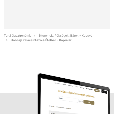
Turul Gasztronómia
Étteremek, Pékségek, Bárok - Kapuvár
Holiday Palacsintázó & Ételbár - Kapuvár