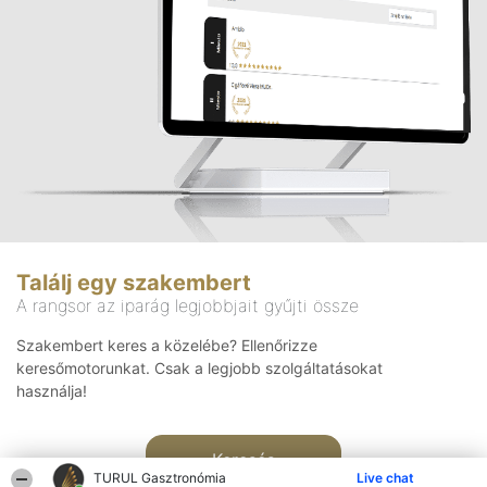
Találj egy szakembert
A rangsor az iparág legjobbjait gyűjti össze
Szakembert keres a közelébe? Ellenőrizze
keresőmotorunkat. Csak a legjobb szolgáltatásokat
használja!
Keresés
TURUL Gasztronómia
Live chat