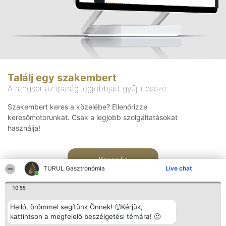
Találj egy szakembert
A rangsor az iparág legjobbjait gyűjti össze
Szakembert keres a közelébe? Ellenőrizze
keresőmotorunkat. Csak a legjobb szolgáltatásokat
használja!
Keresés
TURUL Gasztronómia
Live chat
10:55
Helló, örömmel segítünk Önnek! 🙂Kérjük,
kattintson a megfelelő beszélgetési témára! 🙂