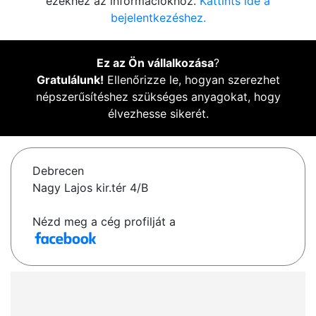
ezekhez az információkhoz.
Kattints ide a
bejelentkezéshez.
Ez az Ön vállalkozása
?
Gratulálunk!
Ellenőrizze le, hogyan szerezhet
népszerűsítéshez szükséges anyagokat, hogy
élvezhesse sikerét.
Debrecen
Nagy Lajos kir.tér 4/B
Nézd meg a cég profilját a