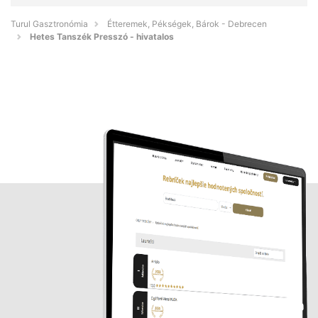
Turul Gasztronómia
Étteremek, Pékségek, Bárok - Debrecen
Hetes Tanszék Presszó - hivatalos