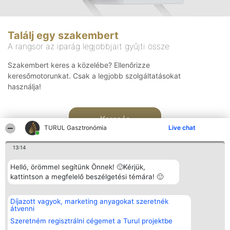
Találj egy szakembert
A rangsor az iparág legjobbjait gyűjti össze
Szakembert keres a közelébe? Ellenőrizze
keresőmotorunkat. Csak a legjobb szolgáltatásokat
használja!
Keresés
TURUL Gasztronómia
Live chat
13:14
Helló, örömmel segítünk Önnek! 🙂Kérjük,
kattintson a megfelelő beszélgetési témára! 🙂
Rangsorszervező
Népszavazás
Elérhetőség
Díjazott vagyok, marketing anyagokat szeretnék
SC Beautiful Company S.R.L.
Nyertesek
Elérhetőség
átvenni
Bulevardul Aleea Timișul De
Az összes
Sus Nr. 2, Bl. A30, Sc. A, Et.
díjazottak
Szeretném regisztrálni cégemet a Turul projektbe
4, Ap. 13
listája