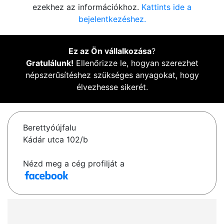
ezekhez az információkhoz.
Kattints ide a
bejelentkezéshez.
Ez az Ön vállalkozása
?
Gratulálunk!
Ellenőrizze le, hogyan szerezhet
népszerűsítéshez szükséges anyagokat, hogy
élvezhesse sikerét.
Berettyóújfalu
Kádár utca 102/b
Nézd meg a cég profilját a