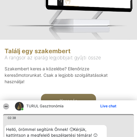
Találj egy szakembert
A rangsor az iparág legjobbjait gyűjti össze
Szakembert keres a közelébe? Ellenőrizze
keresőmotorunkat. Csak a legjobb szolgáltatásokat
használja!
Keresés
TURUL Gasztronómia
Live chat
02:38
Helló, örömmel segítünk Önnek! 🙂Kérjük,
kattintson a megfelelő beszélgetési témára! 🙂