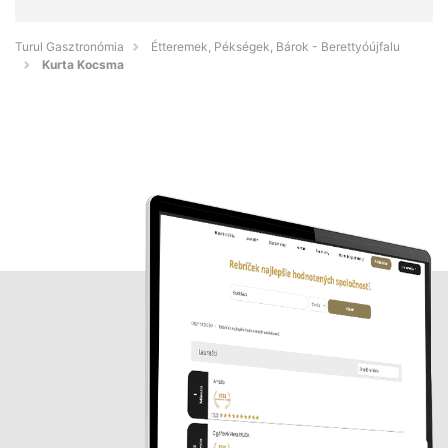
Turul Gasztronómia
Étteremek, Pékségek, Bárok - Berettyóújfalu
Kurta Kocsma