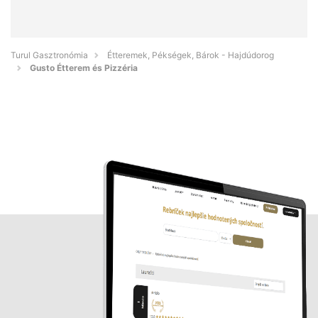
Turul Gasztronómia
Étteremek, Pékségek, Bárok - Hajdúdorog
Gusto Étterem és Pizzéria