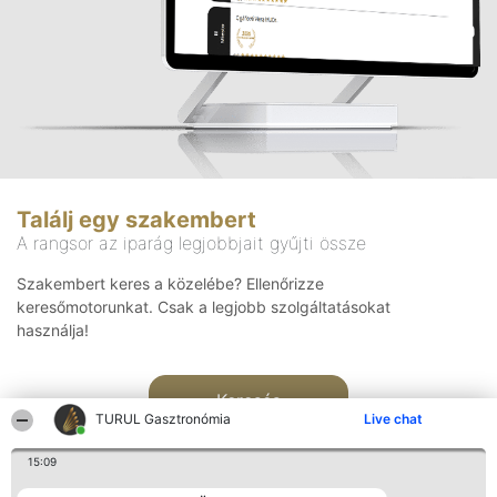
Találj egy szakembert
A rangsor az iparág legjobbjait gyűjti össze
Szakembert keres a közelébe? Ellenőrizze
keresőmotorunkat. Csak a legjobb szolgáltatásokat
használja!
Keresés
TURUL Gasztronómia
Live chat
15:09