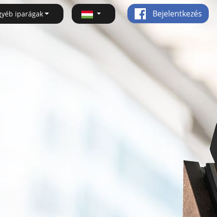
Bejelentkezés
gyéb iparágak