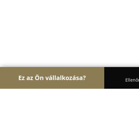
Ez az Ön vállalkozása?
Ellenő
Turul Gasztronómia
Étteremek, Pékségek, Bárok
GofriZoo