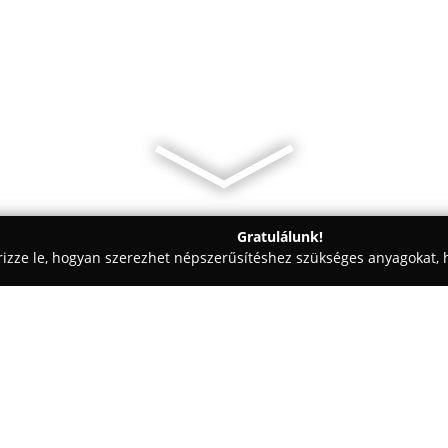
Gratulálunk!
rizze le, hogyan szerezhet népszerűsítéshez szükséges anyagokat, h
 - Fonyód
GofriZoo