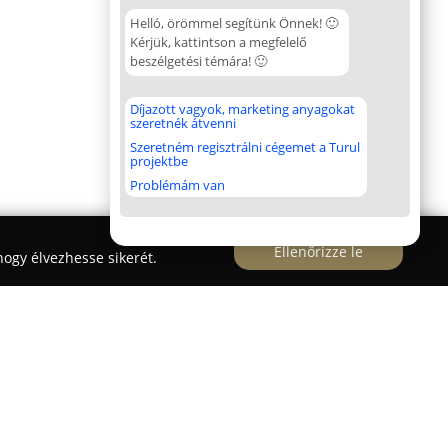
Helló, örömmel segítünk Önnek! 🙂
Kérjük, kattintson a megfelelő
beszélgetési témára! 🙂
Díjazott vagyok, marketing anyagokat
szeretnék átvenni
Szeretném regisztrálni cégemet a Turul
projektbe
Problémám van
Ellenőrizze le
ogy élvezhesse sikerét.