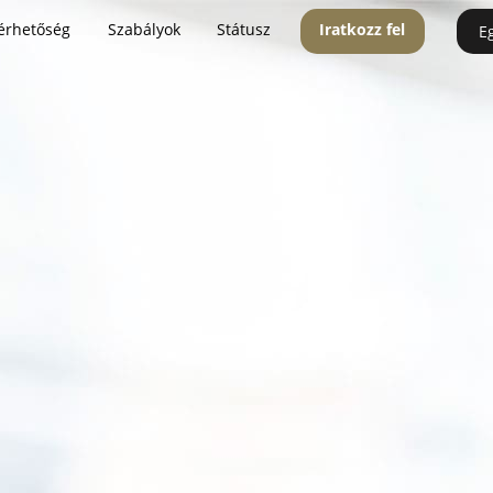
érhetőség
Szabályok
Státusz
Iratkozz fel
E