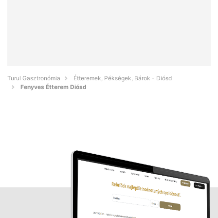
Turul Gasztronómia
Étteremek, Pékségek, Bárok - Diósd
Fenyves Étterem Diósd