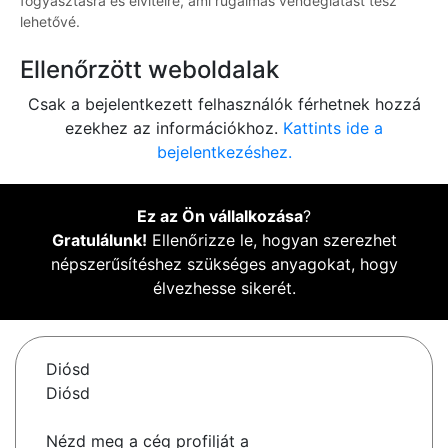
fogyasztásra és elvitelre, ami rugalmas vendéglátást tesz
lehetővé.
Ellenőrzött weboldalak
Csak a bejelentkezett felhasználók férhetnek hozzá
ezekhez az információkhoz.
Kattints ide a
bejelentkezéshez.
Ez az Ön vállalkozása
?
Gratulálunk!
Ellenőrizze le, hogyan szerezhet
népszerűsítéshez szükséges anyagokat, hogy
élvezhesse sikerét.
Diósd
Diósd
Nézd meg a cég profilját a