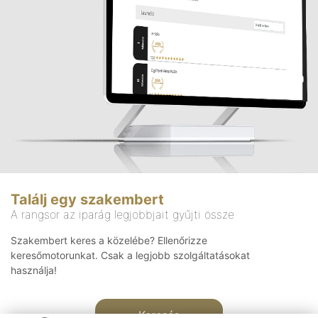
Találj egy szakembert
A rangsor az iparág legjobbjait gyűjti össze
Szakembert keres a közelébe? Ellenőrizze
keresőmotorunkat. Csak a legjobb szolgáltatásokat
használja!
Keresés