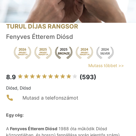
TURUL DÍJAS RANGSOR
Fenyves Étterem Diósd
Mutass többet >>
8.9
(593)
Diósd, Diósd
Mutasd a telefonszámot
Egy cég:
A
Fenyves Étterem Diósd
1988 óta működik Diósd
központjában, és hosszú fennállása során jelentős számú