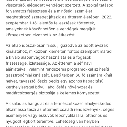
visszatérő, elégedett vendéget szerzett. A szolgáltatások
folyamatos fejlesztése és a minőségi szemlélet
meghatározó szerepet játszik az étterem életében. 2022.
szeptember 1-től jelentős fejlesztések történtek,
amelyeknek köszönhetően a vendégek megújult
környezetben élvezhetik az étkezést.
Az étlap időszakosan frissül, igazodva az adott évszak
kínálatához, miközben kiemelten fontos szempont marad
a kiváló alapanyagok használata és a fogások
frissessége, ízletessége. Az étterem a séf havi
ajánlataival, valamint rendszeres programokkal színesíti
gasztronómiai kínálatát. Belső térben 60 fő számára kínál
helyet, tavasztól őszig pedig egy azonos kapacitású
kerthelyiséggel bővül, ahol ősfás növényzet és
madárcsicsergés biztosítja a kellemes környezetet.
A családias hangulat és a természetközeli elhelyezkedés
alkalmassá teszi az éttermet családi rendezvények, céges
események vagy esküvők lebonyolítására, otthonos és
nyugodt légkört teremtve. Lehetőség van helyben