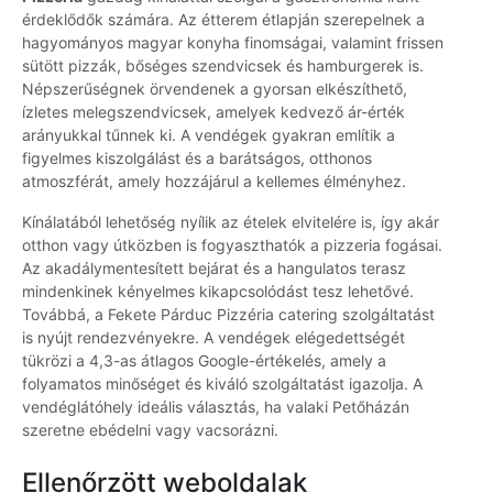
érdeklődők számára. Az étterem étlapján szerepelnek a
hagyományos magyar konyha finomságai, valamint frissen
sütött pizzák, bőséges szendvicsek és hamburgerek is.
Népszerűségnek örvendenek a gyorsan elkészíthető,
ízletes melegszendvicsek, amelyek kedvező ár-érték
arányukkal tűnnek ki. A vendégek gyakran említik a
figyelmes kiszolgálást és a barátságos, otthonos
atmoszférát, amely hozzájárul a kellemes élményhez.
Kínálatából lehetőség nyílik az ételek elvitelére is, így akár
otthon vagy útközben is fogyaszthatók a pizzeria fogásai.
Az akadálymentesített bejárat és a hangulatos terasz
mindenkinek kényelmes kikapcsolódást tesz lehetővé.
Továbbá, a Fekete Párduc Pizzéria catering szolgáltatást
is nyújt rendezvényekre. A vendégek elégedettségét
tükrözi a 4,3-as átlagos Google-értékelés, amely a
folyamatos minőséget és kiváló szolgáltatást igazolja. A
vendéglátóhely ideális választás, ha valaki Petőházán
szeretne ebédelni vagy vacsorázni.
Ellenőrzött weboldalak