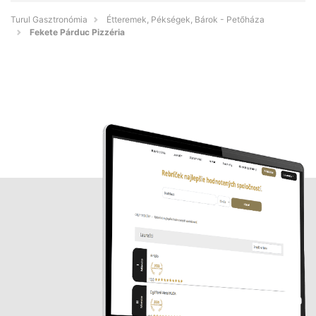
Turul Gasztronómia
Étteremek, Pékségek, Bárok - Petőháza
Fekete Párduc Pizzéria