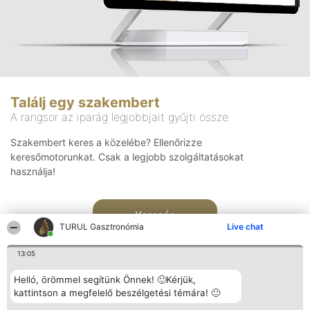
Találj egy szakembert
A rangsor az iparág legjobbjait gyűjti össze
Szakembert keres a közelébe? Ellenőrizze
keresőmotorunkat. Csak a legjobb szolgáltatásokat
használja!
Keresés
TURUL Gasztronómia
Live chat
13:05
Helló, örömmel segítünk Önnek! 🙂Kérjük,
kattintson a megfelelő beszélgetési témára! 🙂