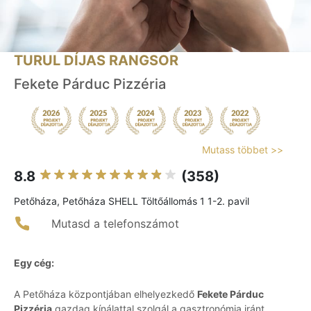
TURUL DÍJAS RANGSOR
Fekete Párduc Pizzéria
Mutass többet >>
8.8
(358)
Petőháza, Petőháza SHELL Töltőállomás 1 1-2. pavil
Mutasd a telefonszámot
Egy cég:
A Petőháza központjában elhelyezkedő
Fekete Párduc
Pizzéria
gazdag kínálattal szolgál a gasztronómia iránt