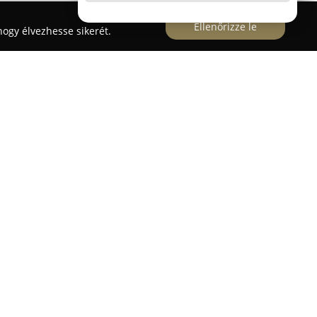
Ellenőrizze le
ogy élvezhesse sikerét.
nok központjában, a Külső Telep 1. szám alatt
val, valamint sokszínű gasztronómiai kínálatával
stílusjegyeket ötvöz indusztriális és rusztikus
 nyugodt környezetet hozva létre a vendégek
vékony tésztás pizzák, gyrosok, steakek,
féle desszertek szerepelnek. Az itallapon
eértve koktélokat, söröket és borokat is.
 Vajas folyó közelében helyezkedik el, így ideális
közelségének élvezetére. A barátságos és