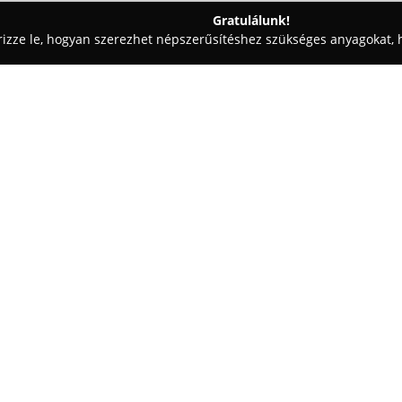
Gratulálunk!
rizze le, hogyan szerezhet népszerűsítéshez szükséges anyagokat, h
 - Dusnok
Mediterrán Pub&Pizzéria
Egy cég:
A
Mediterrán Pub&Pizzéria
Dus
fekszik, és egyedi atmoszférájá
tűnik ki. Az étterem mediterrán 
elemekkel, ezzel barátságos és
Mutass többet >>
számára. A kínálatban ropogós 
magyaros gulyásételek és külön
bőséges választék található, bel
Az étterem hangulatos terasza a
lehetőséget nyújt a természet 