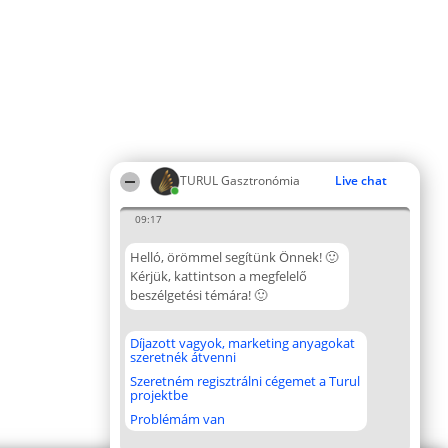
TURUL Gasztronómia
Live chat
09:17
Helló, örömmel segítünk Önnek! 🙂
Kérjük, kattintson a megfelelő
beszélgetési témára! 🙂
Díjazott vagyok, marketing anyagokat
szeretnék átvenni
Szeretném regisztrálni cégemet a Turul
projektbe
Problémám van