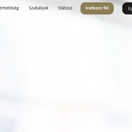
érhetőség
Szabályok
Státusz
Iratkozz fel
E