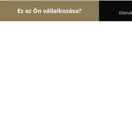
Ez az Ön vállalkozása?
Ellenő
Turul Gasztronómia
Étteremek, Pékségek, Bárok
Mediterrán Pub&Pizzéria
9.2
(125)
Dusnok, Külső Telep 1
Mutasd a telefonszámot