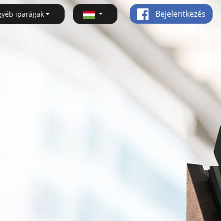
Bejelentkezés
gyéb iparágak