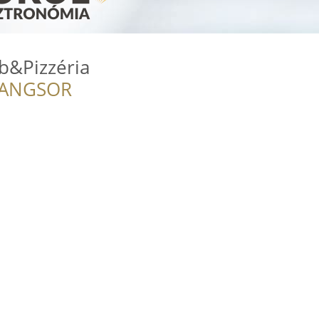
b&Pizzéria
RANGSOR