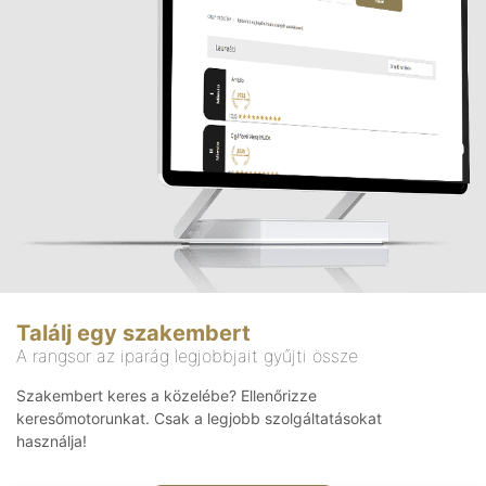
Találj egy szakembert
A rangsor az iparág legjobbjait gyűjti össze
Szakembert keres a közelébe? Ellenőrizze
keresőmotorunkat. Csak a legjobb szolgáltatásokat
használja!