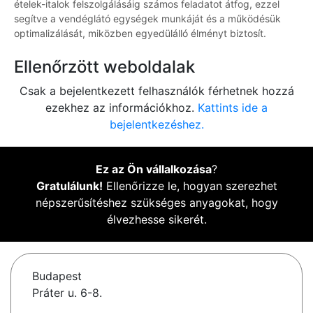
ételek-italok felszolgálásáig számos feladatot átfog, ezzel
segítve a vendéglátó egységek munkáját és a működésük
optimalizálását, miközben egyedülálló élményt biztosít.
Ellenőrzött weboldalak
Csak a bejelentkezett felhasználók férhetnek hozzá
ezekhez az információkhoz.
Kattints ide a
bejelentkezéshez.
Ez az Ön vállalkozása
?
Gratulálunk!
Ellenőrizze le, hogyan szerezhet
népszerűsítéshez szükséges anyagokat, hogy
élvezhesse sikerét.
Budapest
Práter u. 6-8.