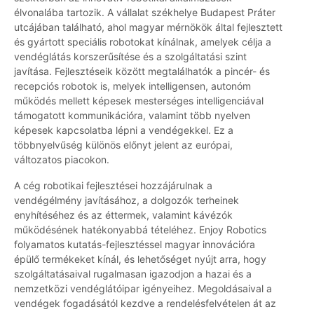
élvonalába tartozik. A vállalat székhelye Budapest Práter
utcájában található, ahol magyar mérnökök által fejlesztett
és gyártott speciális robotokat kínálnak, amelyek célja a
vendéglátás korszerűsítése és a szolgáltatási szint
javítása. Fejlesztéseik között megtalálhatók a pincér- és
recepciós robotok is, melyek intelligensen, autonóm
működés mellett képesek mesterséges intelligenciával
támogatott kommunikációra, valamint több nyelven
képesek kapcsolatba lépni a vendégekkel. Ez a
többnyelvűség különös előnyt jelent az európai,
változatos piacokon.
A cég robotikai fejlesztései hozzájárulnak a
vendégélmény javításához, a dolgozók terheinek
enyhítéséhez és az éttermek, valamint kávézók
működésének hatékonyabbá tételéhez. Enjoy Robotics
folyamatos kutatás-fejlesztéssel magyar innovációra
épülő termékeket kínál, és lehetőséget nyújt arra, hogy
szolgáltatásaival rugalmasan igazodjon a hazai és a
nemzetközi vendéglátóipar igényeihez. Megoldásaival a
vendégek fogadásától kezdve a rendelésfelvételen át az