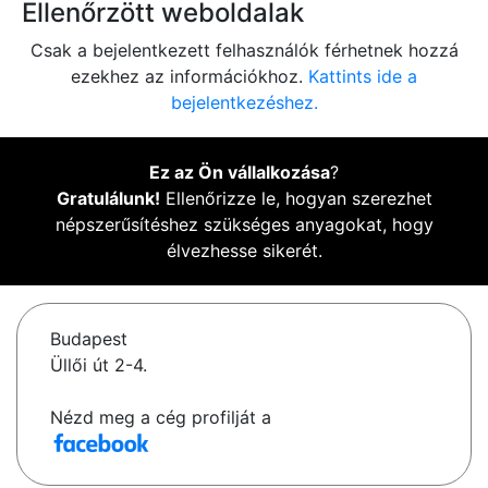
Ellenőrzött weboldalak
Csak a bejelentkezett felhasználók férhetnek hozzá
ezekhez az információkhoz.
Kattints ide a
bejelentkezéshez.
Ez az Ön vállalkozása
?
Gratulálunk!
Ellenőrizze le, hogyan szerezhet
népszerűsítéshez szükséges anyagokat, hogy
élvezhesse sikerét.
Budapest
Üllői út 2-4.
Nézd meg a cég profilját a