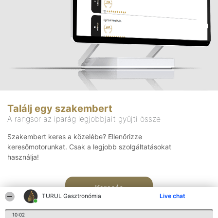
Találj egy szakembert
A rangsor az iparág legjobbjait gyűjti össze
Szakembert keres a közelébe? Ellenőrizze
keresőmotorunkat. Csak a legjobb szolgáltatásokat
használja!
Keresés
TURUL Gasztronómia
Live chat
10:02