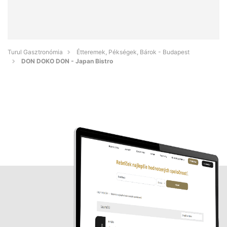
Turul Gasztronómia
Étteremek, Pékségek, Bárok - Budapest
DON DOKO DON - Japan Bistro