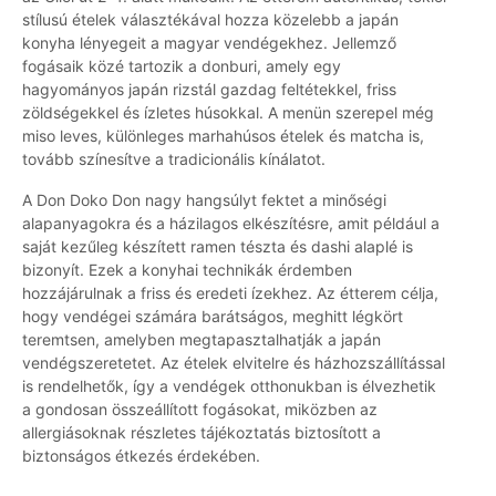
stílusú ételek választékával hozza közelebb a japán
konyha lényegeit a magyar vendégekhez. Jellemző
fogásaik közé tartozik a donburi, amely egy
hagyományos japán rizstál gazdag feltétekkel, friss
zöldségekkel és ízletes húsokkal. A menün szerepel még
miso leves, különleges marhahúsos ételek és matcha is,
tovább színesítve a tradicionális kínálatot.
A Don Doko Don nagy hangsúlyt fektet a minőségi
alapanyagokra és a házilagos elkészítésre, amit például a
saját kezűleg készített ramen tészta és dashi alaplé is
bizonyít. Ezek a konyhai technikák érdemben
hozzájárulnak a friss és eredeti ízekhez. Az étterem célja,
hogy vendégei számára barátságos, meghitt légkört
teremtsen, amelyben megtapasztalhatják a japán
vendégszeretetet. Az ételek elvitelre és házhozszállítással
is rendelhetők, így a vendégek otthonukban is élvezhetik
a gondosan összeállított fogásokat, miközben az
allergiásoknak részletes tájékoztatás biztosított a
biztonságos étkezés érdekében.