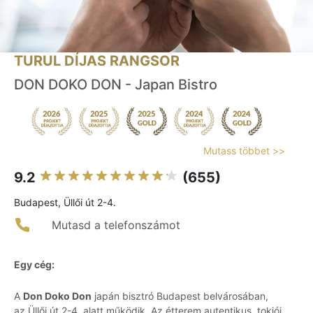
TURUL DÍJAS RANGSOR
DON DOKO DON - Japan Bistro
Mutass többet >>
9.2
(655)
Budapest, Üllői út 2-4.
Mutasd a telefonszámot
Egy cég:
A
Don Doko Don
japán bisztró Budapest belvárosában,
az Üllői út 2-4. alatt működik. Az étterem autentikus, tokiói