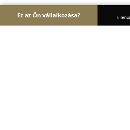
Ez az Ön vállalkozása?
Ellenő
Turul Gasztronómia
Étteremek, Pékségek, Bárok
Dini Cukrászda
8.8
(246)
Budapest, Budapest
Mutasd a telefonszámot