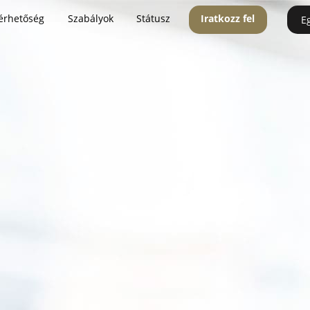
érhetőség
Szabályok
Státusz
Iratkozz fel
E