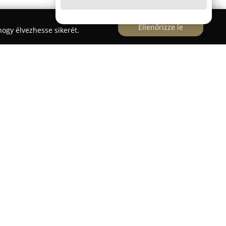
Ellenőrizze le
ogy élvezhesse sikerét.
igyekeznek kiváló gasztronómiai élményt nyújtani
empont számukra, hogy a hagyományos, házias
altokon kívül a korszerű étkezési elvárásoknak is
s finomságok is, például paleo, vegán, glutén-,
termékek, így mindenki megtalálhatja az ízléséhez
tásánál nagy hangsúlyt fektetnek a minőségre; nem
et és olcsó zselatint, így a természetes ízek