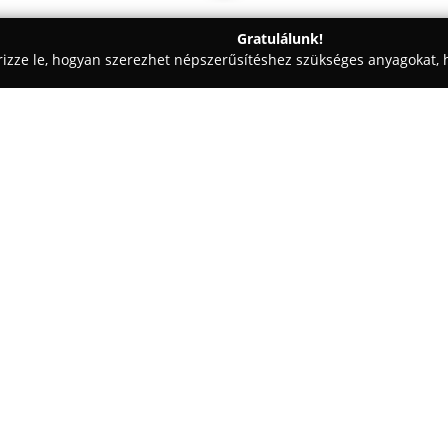
Gratulálunk!
rizze le, hogyan szerezhet népszerűsítéshez szükséges anyagokat, h
 - Budapest
Dini Cukrászda
Egy cég:
A
Dini Cukrászdában
2003 óta 
Budapest szívében. Fontos sz
süteményeken, tortákon és fagyl
megfeleljenek.
Kínálatukban szerepelnek mente
laktóz-, cukor- és tojásmentes 
illőt. Az alapanyagok kiválasz
használnak mesterséges vajkrém