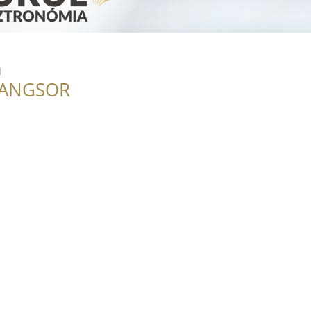
a
RANGSOR