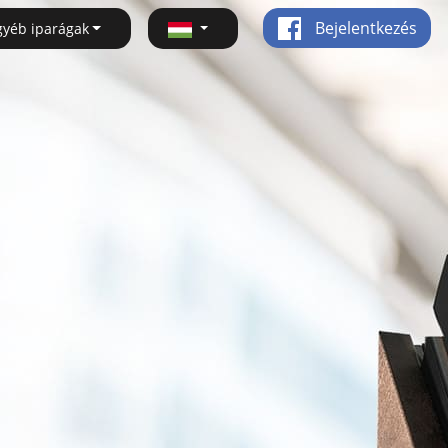
Bejelentkezés
gyéb iparágak