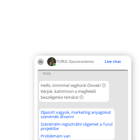
TURUL Gasztronómia
Live chat
19:55
Helló, örömmel segítünk Önnek! 🙂
Kérjük, kattintson a megfelelő
beszélgetési témára! 🙂
Díjazott vagyok, marketing anyagokat
szeretnék átvenni
Szeretném regisztrálni cégemet a Turul
projektbe
Problémám van