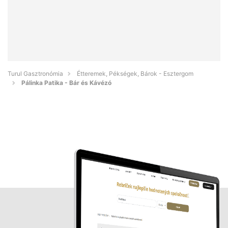
Turul Gasztronómia
Étteremek, Pékségek, Bárok - Esztergom
Pálinka Patika - Bár és Kávézó