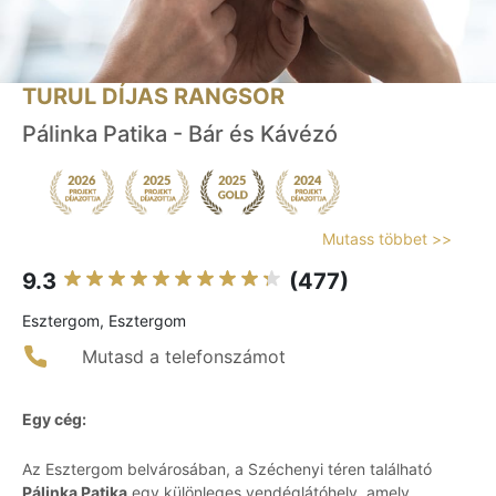
TURUL DÍJAS RANGSOR
Pálinka Patika - Bár és Kávézó
Mutass többet >>
9.3
(477)
Esztergom, Esztergom
Mutasd a telefonszámot
Egy cég:
Az Esztergom belvárosában, a Széchenyi téren található
Pálinka Patika
egy különleges vendéglátóhely, amely