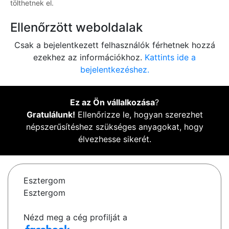
tölthetnek el.
Ellenőrzött weboldalak
Csak a bejelentkezett felhasználók férhetnek hozzá
ezekhez az információkhoz.
Kattints ide a
bejelentkezéshez.
Ez az Ön vállalkozása
?
Gratulálunk!
Ellenőrizze le, hogyan szerezhet
népszerűsítéshez szükséges anyagokat, hogy
élvezhesse sikerét.
Esztergom
Esztergom
Nézd meg a cég profilját a