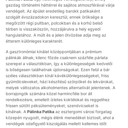
gazdag történelmi háttérrel és sajátos atmoszférával várja
vendégeit. Az épület eredetileg barokk patikaként
szolgált évszázadokon keresztül, ennek öröksége a
megőrzött régi pultban, polcokban és a korhű belső
térben is visszaköszön, hozzájárulva a hely egyedi
hangulatához. A múlt és a jelen ötvözése adja meg az
étterem különleges karakterét.
A gasztronómiai kínálat középpontjában a prémium
pálinkák állnak; kilenc főzde csaknem százféle párlata
szerepel a választékban, így a különlegességek kedvelői
is bőségesen találhatnak újdonságokat. Ezen felül a bár
széles választékban kínál kávékülönlegességeket, friss
gyümölcsleveket, házi készítésű szörpöket és lekvárokat,
melyek változatos alkoholmentes alternatívát jelentenek. A
borrajongók számára közel harmincféle bor áll
rendelkezésre, emellett ízletes koktélokat és reggelihez
frissen sütött péksüteményeket, szendvicseket is
kínálnak. A
Pálinka Patika
az esztergomi városi forgatag
közepén nyugodt, mégis élénk menedéket biztosít, ahol a
vendégek odafigyelő kiszolgálás mellett kellemes időt