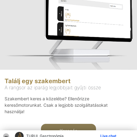
Találj egy szakembert
A rangsor az iparág legjobbjait gyűjti össze
Szakembert keres a közelébe? Ellenőrizze
keresőmotorunkat. Csak a legjobb szolgáltatásokat
használja!
Keresés
TURUL Gasztronómia
Live chat