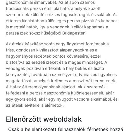
gasztronómiai élményeket. Az étlapon számos
tradicionális perzsa étel található, amelyek között
szerepelnek különféle rizses fogások, raguk és saláták. Az
étterem kínálatában különleges perzsa pizzák és kebabok
is megtalálhatók, így a vendégek ízelítőt kaphatnak a
perzsa ízek sokszínűségéből Budapesten.
Az ételek készítése során nagy figyelmet fordítanak a
friss, gondosan kiválasztott alapanyagokra és a
hagyományos receptek pontos követésére, ezzel
biztosítva az eredeti ízeket és a magas minőséget. A
vendégek pozitívan értékelik a hely békés és tiszta
környezetét, továbbá a személyzet udvarias és figyelmes
magatartását, amelyek kellemes atmoszférát teremtenek.
A Hafez étterem olyanoknak ajánlott, akik szeretnék
felfedezni a perzsa gasztronómia különlegességeit, akár
egy gyors ebéd, akár egy nyugodt vacsora alkalmából, és
az ételek elvitelre is elérhetők.
Ellenőrzött weboldalak
Csak a bejelentkezett felhasználók férhetnek hozzá