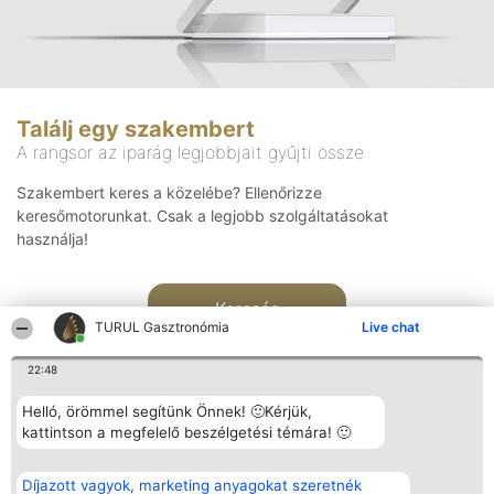
Találj egy szakembert
A rangsor az iparág legjobbjait gyűjti össze
Szakembert keres a közelébe? Ellenőrizze
keresőmotorunkat. Csak a legjobb szolgáltatásokat
használja!
Keresés
TURUL Gasztronómia
Live chat
22:48
Helló, örömmel segítünk Önnek! 🙂Kérjük,
kattintson a megfelelő beszélgetési témára! 🙂
Rangsorszervező
Népszavazás
Elérhetőség
Díjazott vagyok, marketing anyagokat szeretnék
SC Beautiful Company S.R.L.
Nyertesek
Elérhetőség