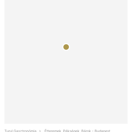
Turul Gasztronómia
Étteremek, Pékségek, Bárok - Budapest