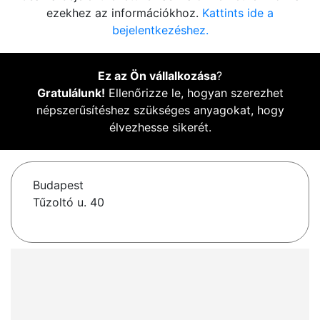
ezekhez az információkhoz.
Kattints ide a
bejelentkezéshez.
Ez az Ön vállalkozása
?
Gratulálunk!
Ellenőrizze le, hogyan szerezhet
népszerűsítéshez szükséges anyagokat, hogy
élvezhesse sikerét.
Budapest
Tűzoltó u. 40