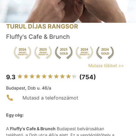
TURUL DÍJAS RANGSOR
Fluffy's Cafe & Brunch
Mutass többet >>
9.3
(754)
Budapest, Dob u. 46/a
Mutasd a telefonszámot
Egy cég:
A
Fluffy's Cafe & Brunch
Budapest belvárosában
található, a Dob utca 46/a alatt. Ez a vendéglátóhely a