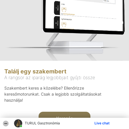
Találj egy szakembert
A rangsor az iparág legjobbjait gyűjti össze
Szakembert keres a közelébe? Ellenőrizze
keresőmotorunkat. Csak a legjobb szolgáltatásokat
használja!
Keresés
TURUL Gasztronómia
Live chat