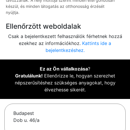
távozzanak. A hely mottója szerint minden étel gondosan
készül, és minden látogatás az otthonosság érzését
nyújtja.
Ellenőrzött weboldalak
Csak a bejelentkezett felhasználók férhetnek hozzá
ezekhez az információkhoz.
Kattints ide a
bejelentkezéshez.
Ez az Ön vállalkozása
?
Gratulálunk!
Ellenőrizze le, hogyan szerezhet
népszerűsítéshez szükséges anyagokat, hogy
élvezhesse sikerét.
Budapest
Dob u. 46/a