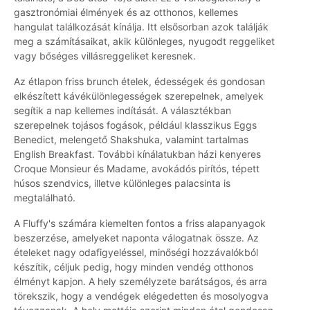
gasztronómiai élmények és az otthonos, kellemes
hangulat találkozását kínálja. Itt elsősorban azok találják
meg a számításaikat, akik különleges, nyugodt reggeliket
vagy bőséges villásreggeliket keresnek.
Az étlapon friss brunch ételek, édességek és gondosan
elkészített kávékülönlegességek szerepelnek, amelyek
segítik a nap kellemes indítását. A választékban
szerepelnek tojásos fogások, például klasszikus Eggs
Benedict, melengető Shakshuka, valamint tartalmas
English Breakfast. További kínálatukban házi kenyeres
Croque Monsieur és Madame, avokádós pirítós, tépett
húsos szendvics, illetve különleges palacsinta is
megtalálható.
A Fluffy's számára kiemelten fontos a friss alapanyagok
beszerzése, amelyeket naponta válogatnak össze. Az
ételeket nagy odafigyeléssel, minőségi hozzávalókból
készítik, céljuk pedig, hogy minden vendég otthonos
élményt kapjon. A hely személyzete barátságos, és arra
törekszik, hogy a vendégek elégedetten és mosolyogva