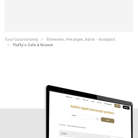
Turul Gasztronómia
Étteremek, Pékségek, Bárok - Budapest
Fluffy's Cafe & Brunch