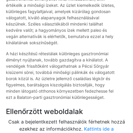
értékelik a minőségi ízeket. Az üzlet kiemelkedik ízletes,
különleges fagylaltjaival, amelyek kizárólag gondosan
válogatott, kiváló alapanyagok felhasználásával
készülnek. Széles választékából mindenki találhat
kedvére valót; a hagyományos ízek mellett paleo és
vegán alternatívák is elérhetők, bemutatva ezzel a hely
kínálatának sokszínűségét.
A házi készítésű rétestálak különleges gasztronómiai
élményt nyújtanak, tovább gazdagítva a kínálatot. A
vendégek frissítőként válogathatnak a Pécsi Sörgyár
kisüzemi sörei, továbbá minőségi pálinkák és válogatott
borok közül is. Az üzletre jellemző családias légkör és
figyelmes, barátságos kiszolgálás biztosítják, hogy
minden látogató otthonos környezetben fedezhesse fel
ezt a Balaton-parti gasztronómiai különlegességet.
Ellenőrzött weboldalak
Csak a bejelentkezett felhasználók férhetnek hozzá
ezekhez az információkhoz.
Kattints ide a