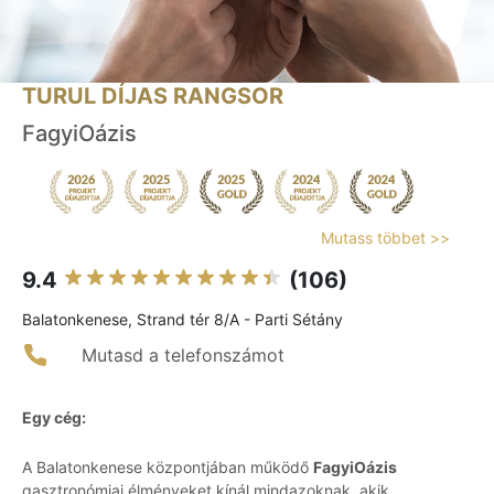
TURUL DÍJAS RANGSOR
FagyiOázis
Mutass többet >>
9.4
(106)
Balatonkenese, Strand tér 8/A - Parti Sétány
Mutasd a telefonszámot
Egy cég:
A Balatonkenese központjában működő
FagyiOázis
gasztronómiai élményeket kínál mindazoknak, akik