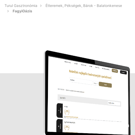
Turul Gasztronómia
Étteremek, Pékségek, Bárok - Balatonkenese
FagyiOázis