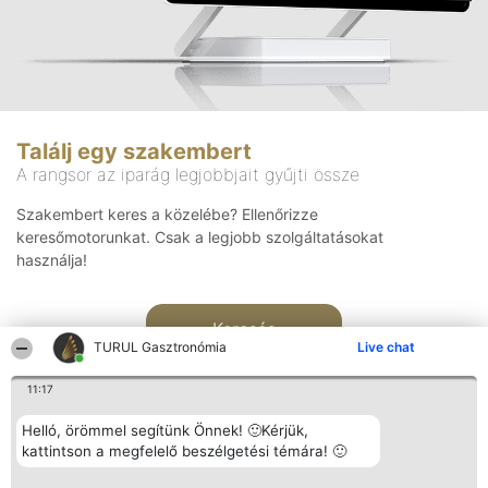
Találj egy szakembert
A rangsor az iparág legjobbjait gyűjti össze
Szakembert keres a közelébe? Ellenőrizze
keresőmotorunkat. Csak a legjobb szolgáltatásokat
használja!
Keresés
TURUL Gasztronómia
Live chat
11:17
Helló, örömmel segítünk Önnek! 🙂Kérjük,
kattintson a megfelelő beszélgetési témára! 🙂