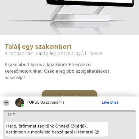
Találj egy szakembert
A rangsor az iparág legjobbjait gyűjti össze
Szakembert keres a közelébe? Ellenőrizze
keresőmotorunkat. Csak a legjobb szolgáltatásokat
használja!
Keresés
TURUL Gasztronómia
Live chat
23:11
Helló, örömmel segítünk Önnek! 🙂Kérjük,
kattintson a megfelelő beszélgetési témára! 🙂