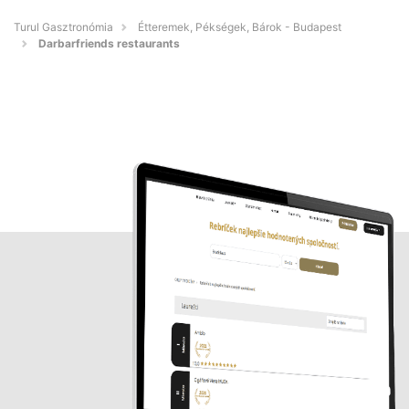
Turul Gasztronómia
Étteremek, Pékségek, Bárok - Budapest
Darbarfriends restaurants