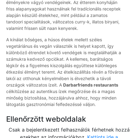
élményekre vágyó vendégeinek. Az étterem konyháján
friss alapanyagokat használnak fel tradícionális receptek
alapján készülő ételekhez, mint például a zamatos
tandoori specialitások, változatos curry-k, illatos biryani,
valamint frissen sült naan kenyerek.
A kínálat bőséges, a húsos ételek mellett széles
vegetáriánus és vegán választék is helyet kapott, így
különböző étrendet követő vendégek is megtalálhatják a
számukra kedvező opciókat. A kellemes, barátságos
légkör és a figyelmes kiszolgálás együttese különleges
étkezési élményt teremt. Az ételkiszállítás révén a főváros
lakói az otthonuk kényelmében is élvezhetik a távoli
országok változatos ízeit. A
Darbarfriends restaurants
célkitűzése az autentikus ízek megőrzése és a magas
minőség biztosítása, hozzájárulva ahhoz, hogy minden
látogatás gasztronómiai felfedezéssé váljon.
Ellenőrzött weboldalak
Csak a bejelentkezett felhasználók férhetnek hozzá
ezekhez az információkhoz.
Kattints ide a