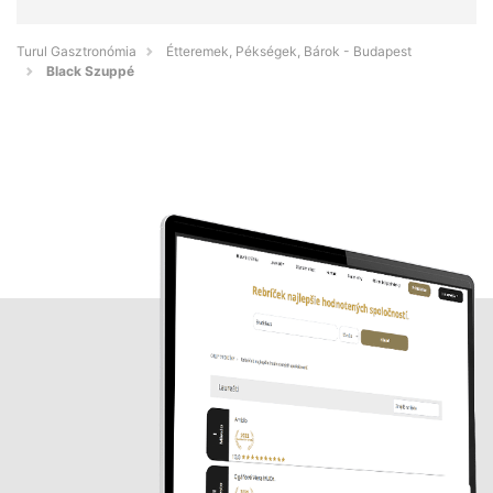
Turul Gasztronómia
Étteremek, Pékségek, Bárok - Budapest
Black Szuppé