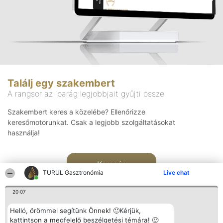
Találj egy szakembert
A rangsor az iparág legjobbjait gyűjti össze
Szakembert keres a közelébe? Ellenőrizze
keresőmotorunkat. Csak a legjobb szolgáltatásokat
használja!
Keresés
TURUL Gasztronómia
Live chat
20:07
Helló, örömmel segítünk Önnek! 🙂Kérjük,
kattintson a megfelelő beszélgetési témára! 🙂