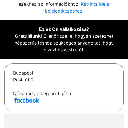
ezekhez az információkhoz.
Kattints ide a
bejelentkezéshez.
Ez az Ön vállalkozása
?
Gratulálunk!
Ellenőrizze le, hogyan szerezhet
népszerűsítéshez szükséges anyagokat, hogy
élvezhesse sikerét.
Budapest
Pesti út 2.
Nézd meg a cég profilját a