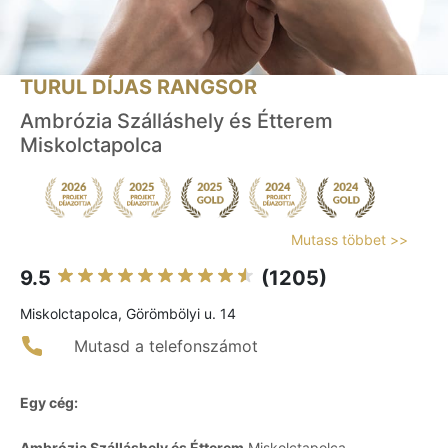
TURUL DÍJAS RANGSOR
Ambrózia Szálláshely és Étterem
Miskolctapolca
Mutass többet >>
9.5
(1205)
Miskolctapolca, Görömbölyi u. 14
Mutasd a telefonszámot
Egy cég:
Ambrózia Szálláshely és Étterem
Miskolctapolca