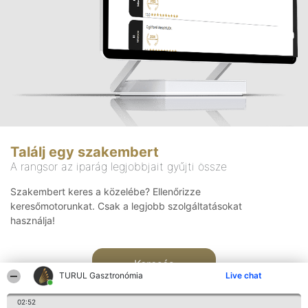
Találj egy szakembert
A rangsor az iparág legjobbjait gyűjti össze
Szakembert keres a közelébe? Ellenőrizze
keresőmotorunkat. Csak a legjobb szolgáltatásokat
használja!
Keresés
TURUL Gasztronómia
Live chat
02:52