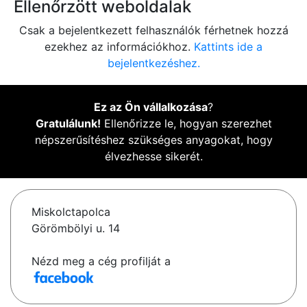
Ellenőrzött weboldalak
Csak a bejelentkezett felhasználók férhetnek hozzá
ezekhez az információkhoz.
Kattints ide a
bejelentkezéshez.
Ez az Ön vállalkozása
?
Gratulálunk!
Ellenőrizze le, hogyan szerezhet
népszerűsítéshez szükséges anyagokat, hogy
élvezhesse sikerét.
Miskolctapolca
Görömbölyi u. 14
Nézd meg a cég profilját a