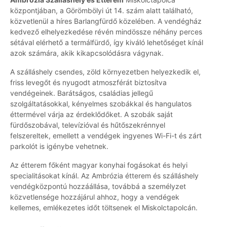
központjában, a Görömbölyi út 14. szám alatt található,
közvetlenül a híres Barlangfürdő közelében. A vendégház
kedvező elhelyezkedése révén mindössze néhány perces
sétával elérhető a termálfürdő, így kiváló lehetőséget kínál
azok számára, akik kikapcsolódásra vágynak.
A szálláshely csendes, zöld környezetben helyezkedik el,
friss levegőt és nyugodt atmoszférát biztosítva
vendégeinek. Barátságos, családias jellegű
szolgáltatásokkal, kényelmes szobákkal és hangulatos
éttermével várja az érdeklődőket. A szobák saját
fürdőszobával, televízióval és hűtőszekrénnyel
felszereltek, emellett a vendégek ingyenes Wi-Fi-t és zárt
parkolót is igénybe vehetnek.
Az étterem főként magyar konyhai fogásokat és helyi
specialitásokat kínál. Az Ambrózia étterem és szálláshely
vendégközpontú hozzáállása, továbbá a személyzet
közvetlensége hozzájárul ahhoz, hogy a vendégek
kellemes, emlékezetes időt töltsenek el Miskolctapolcán.