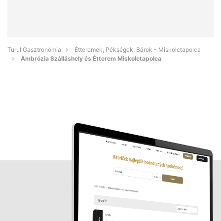
Turul Gasztronómia
Étteremek, Pékségek, Bárok - Miskolctapolca
Ambrózia Szálláshely és Étterem Miskolctapolca