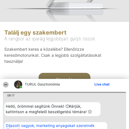
Találj egy szakembert
A rangsor az iparág legjobbjait gyűjti össze
Szakembert keres a közelébe? Ellenőrizze
keresőmotorunkat. Csak a legjobb szolgáltatásokat
használja!
Keresés
TURUL Gasztronómia
Live chat
08:17
Helló, örömmel segítünk Önnek! 🙂Kérjük,
kattintson a megfelelő beszélgetési témára! 🙂
Rangsorszervező
Népszavazás
Elérhetőség
Díjazott vagyok, marketing anyagokat szeretnék
SC Beautiful Company S.R.L.
Nyertesek
Elérhetőség