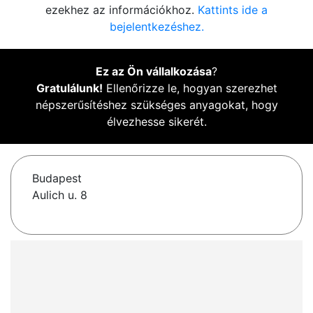
ezekhez az információkhoz.
Kattints ide a
bejelentkezéshez.
Ez az Ön vállalkozása
?
Gratulálunk!
Ellenőrizze le, hogyan szerezhet
népszerűsítéshez szükséges anyagokat, hogy
élvezhesse sikerét.
Budapest
Aulich u. 8