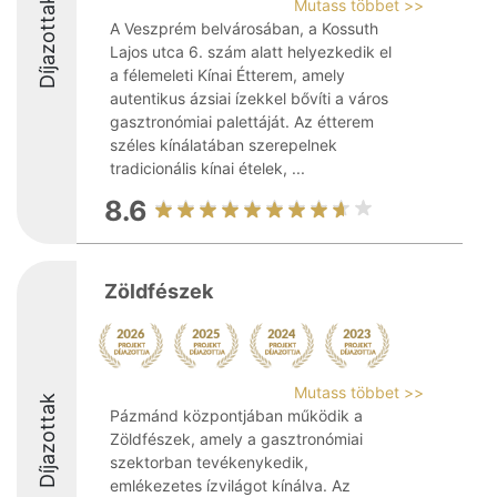
Díjazottak
Mutass többet >>
A Veszprém belvárosában, a Kossuth
Lajos utca 6. szám alatt helyezkedik el
a félemeleti Kínai Étterem, amely
autentikus ázsiai ízekkel bővíti a város
gasztronómiai palettáját. Az étterem
széles kínálatában szerepelnek
tradicionális kínai ételek, ...
8.6
Zöldfészek
Mutass többet >>
Díjazottak
Pázmánd központjában működik a
Zöldfészek, amely a gasztronómiai
szektorban tevékenykedik,
emlékezetes ízvilágot kínálva. Az