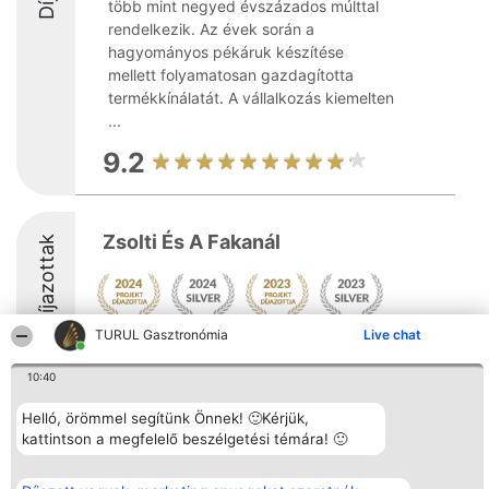
több mint negyed évszázados múlttal
rendelkezik. Az évek során a
hagyományos pékáruk készítése
mellett folyamatosan gazdagította
termékkínálatát. A vállalkozás kiemelten
...
9.2
Zsolti És A Fakanál
Díjazottak
TURUL Gasztronómia
Live chat
10:40
Helló, örömmel segítünk Önnek! 🙂Kérjük,
Rangsorszervező
Népszavazás
Elérhetőség
kattintson a megfelelő beszélgetési témára! 🙂
SC Beautiful Company S.R.L.
Nyertesek
Elérhetőség
Bulevardul Aleea Timișul De
Az összes
Sus Nr. 2, Bl. A30, Sc. A, Et.
díjazottak