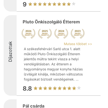
9
Pluto Önkiszolgáló Étterem
Díjazottak
Mutass többet >>
A székesfehérvári Sarló utca 1. alatt
működő Pluto Önkiszolgáló Étterem
jelentős múltra tekint vissza a helyi
vendéglátásban. Az étterem a
hagyományos magyar konyha házias
ízvilágát kínálja, miközben változatos
fogásokat biztosít vendégeinek. ...
8.8
Pál csárda