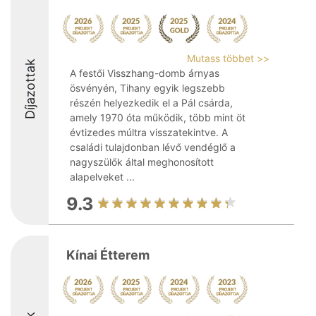
Mutass többet >>
Díjazottak
A festői Visszhang-domb árnyas
ösvényén, Tihany egyik legszebb
részén helyezkedik el a Pál csárda,
amely 1970 óta működik, több mint öt
évtizedes múltra visszatekintve. A
családi tulajdonban lévő vendéglő a
nagyszülők által meghonosított
alapelveket ...
9.3
Kínai Étterem