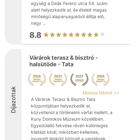
egység a Deák Ferenc utca 54. szám
alatt helyezkedik el, és ételeit magas
minőségű alapanyagokból állítja elő,
nagy ...
8.8
Várárok terasz & bisztró -
halsütöde - Tata
Díjazottak
Mutass többet >>
A Várárok Terasz & Bisztró Tata
központjában helyezkedik el,
közvetlenül a történelmi várfal mellett, a
Kuny Domokos Múzeum közelében.
Egyedülálló fekvése révén különleges
kilátást kínál, miközben kellemes,
nyugodt légkört biztosít a vendégek ...